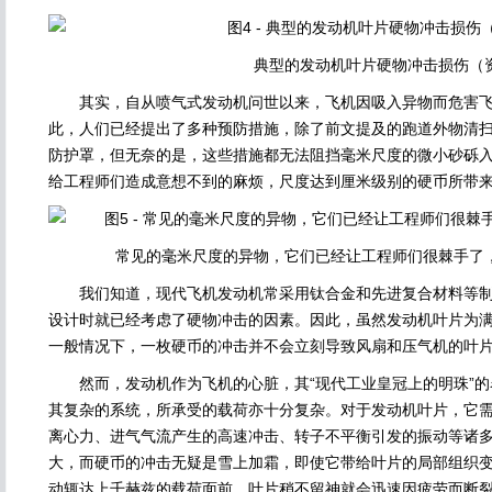
典型的发动机叶片硬物冲击损伤（
其实，自从喷气式发动机问世以来，飞机因吸入异物而危害飞
此，人们已经提出了多种预防措施，除了前文提及的跑道外物清
防护罩，但无奈的是，这些措施都无法阻挡毫米尺度的微小砂砾
给工程师们造成意想不到的麻烦，尺度达到厘米级别的硬币所带
常见的毫米尺度的异物，它们已经让工程师们很棘手了
我们知道，现代飞机发动机常采用钛合金和先进复合材料等制
设计时就已经考虑了硬物冲击的因素。因此，虽然发动机叶片为
一般情况下，一枚硬币的冲击并不会立刻导致风扇和压气机的叶
然而，发动机作为飞机的心脏，其“现代工业皇冠上的明珠”的
其复杂的系统，所承受的载荷亦十分复杂。对于发动机叶片，它
离心力、进气气流产生的高速冲击、转子不平衡引发的振动等诸
大，而硬币的冲击无疑是雪上加霜，即使它带给叶片的局部组织
动辄达上千赫兹的载荷面前，叶片稍不留神就会迅速因疲劳而断