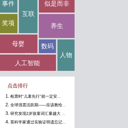
事件
似是而非
互联
奖项
养生
母婴
数码
网
人物
人工智能
点击排行
检票时“儿童先行”就一定安...
全球强震活跃期——应该教给...
研究发现2岁孩童词汇量越大 ...
英科学家通过实验证明遗忘记...