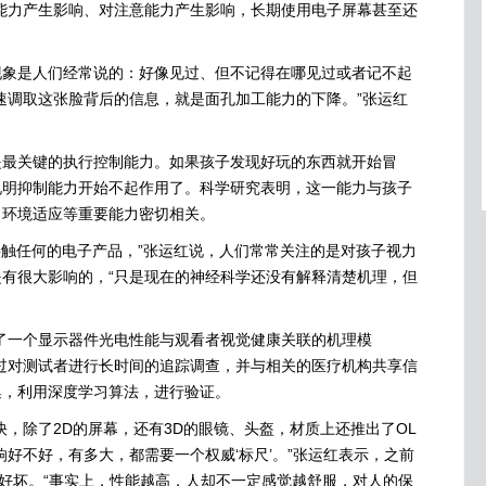
能力产生影响、对注意能力产生影响，长期使用电子屏幕甚至还
。
是人们经常说的：好像见过、但不记得在哪见过或者记不起
速调取这张脸背后的信息，就是面孔加工能力的下降。”张运红
关键的执行控制能力。如果孩子发现好玩的东西就开始冒
说明抑制能力开始不起作用了。科学研究表明，这一能力与孩子
、环境适应等重要能力密切相关。
触任何的电子产品，”张运红说，人们常常关注的是对孩子视力
有很大影响的，“只是现在的神经科学还没有解释清楚机理，但
一个显示器件光电性能与观看者视觉健康关联的机理模
过对测试者进行长时间的追踪调查，并与相关的医疗机构共享信
集，利用深度学习算法，进行验证。
除了2D的屏幕，还有3D的眼镜、头盔，材质上还推出了OL
响好不好，有多大，都需要一个权威‘标尺’。”张运红表示，之前
品好坏。“事实上，性能越高，人却不一定感觉越舒服，对人的保