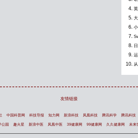
英
大
小
S
日
运
从
友情链接
社
中国科普网
科技导报
知力网
新浪科技
凤凰科技
腾讯科学
腾讯科技
学公园
趣火星
新浪中医
凤凰中医
39健康网
99健康网
久久健康网
未来