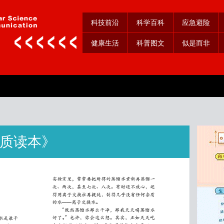
科技前沿
科学百科
应急避险
健康生活
科普图文
似是而非
质读本》