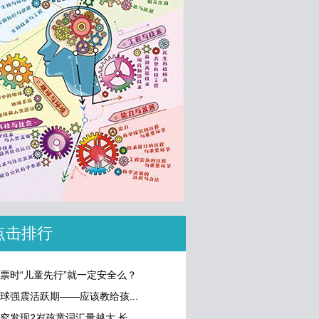
点击排行
票时“儿童先行”就一定安全么？
球强震活跃期——应该教给孩...
究发现2岁孩童词汇量越大 长...