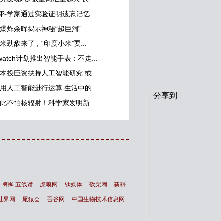
科学家通过实验证明遗忘记忆...
爆炸余晖揭示神秘“超巨洞”:...
米劲敌来了，“印度小米”要...
watch计划推出智能手表：不走...
本投巨资扶持人工智能研究 或...
用人工智能进行运算 生活中的...
分享到
此不怕核辐射！科学家发明新...
蝌蚪五线谱
虎嗅网
钛媒体
砍柴网
新科
世界网
尾猿会
吾谷网
中国生物技术信息网