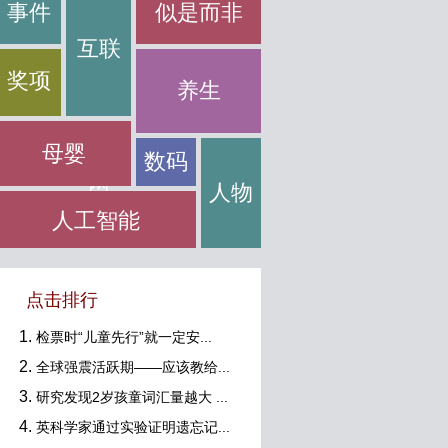
事件
似是而非
互联
奖项
养生
母婴
数码
网
人物
人工智能
点击排行
检票时“儿童先行”就一定安...
全球强震活跃期——应该教给...
研究发现2岁孩童词汇量越大 ...
英科学家通过实验证明遗忘记...