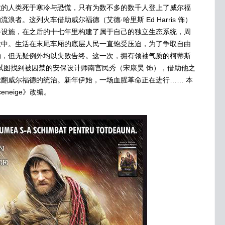
数的人类死于寒冷与恐慌，只有为数不多的数千人登上了威尔福
者。这列火车借助威尔福德（艾德·哈里斯 Ed Harris 饰）
备设施，在之后的十七年里构建了属于自己的独立生态系统，周
旅途中。生活在末尾车厢的底层人民一直饱受压迫，为了争取自由
动，但无疑例外均以失败告终。这一次，拥有领袖气质的柯蒂斯
ns 饰）试图找到被囚禁的安保设计师南宫民秀（宋康昊 饰），借助他之
翻威尔福德的统治。新年伊始，一场血腥革命正在进行…… 本
ceneige》改编。