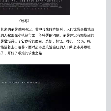
《迷雾》
来的浓雾瞬间淹没。雾中传来阵阵惨叫，人们惊慌失措地四
上的人被困在小镇超市里，等待雾的消散。浓雾并没有如期望的
浓雾逐渐露出了它狰狞的面目。恐惧、惊慌、挣扎、悲伤、绝
才能活着走出迷雾？面对超市里几近癫狂的人们和超市外吞噬一
儿子，开始了艰难的求生之路…