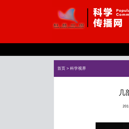
首页
>
科学视界
几
20