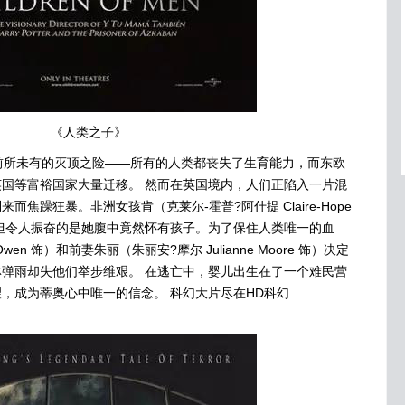
《人类之子》
所未有的灭顶之险——所有的人类都丧失了生育能力，而东欧
国等富裕国家大量迁移。 然而在英国境内，人们正陷入一片混
焦躁狂暴。非洲女孩肯（克莱尔-霍普?阿什提 Claire-Hope
家，但令人振奋的是她腹中竟然怀有孩子。为了保住人类唯一的血
wen 饰）和前妻朱丽（朱丽安?摩尔 Julianne Moore 饰）决定
弹雨却失他们举步维艰。 在逃亡中，婴儿出生在了一个难民营
，成为蒂奥心中唯一的信念。.科幻大片尽在HD科幻.