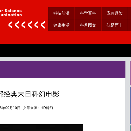
科技前沿
科学百科
应急避险
健康生活
科普图文
似是而非
部经典末日科幻电影
16年09月10日 文章来源：HD科幻