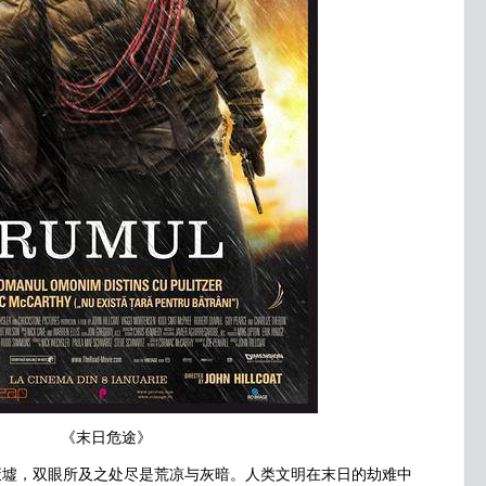
《末日危途》
，双眼所及之处尽是荒凉与灰暗。人类文明在末日的劫难中