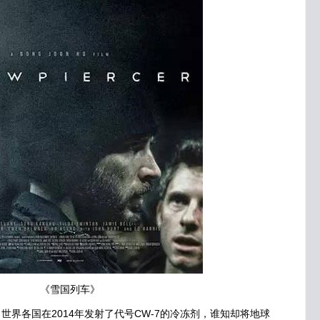
《雪国列车》
各国在2014年发射了代号CW-7的冷冻剂，谁知却将地球