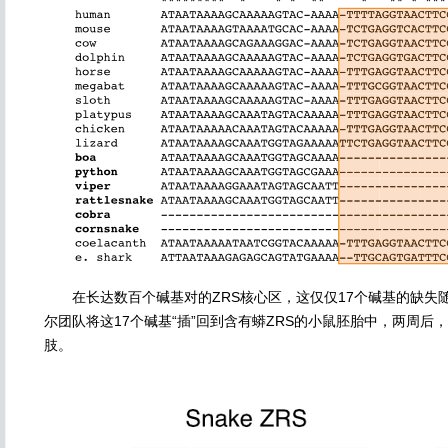
在长达数百个碱基对的ZRS核心区，这仅仅17个碱基的缺失
尔团队将这17个碱基“插”回到含有蟒ZRS的小鼠胚胎中，两周后
肢。