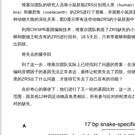
维塞尔团队的研究人员将小鼠胚胎ZRS分别用人类（human）、蟒
bra）和棘腔鱼（coelacanth）的ZRS进行了替换，并观察小
种动物大致的演化关系，图D显示带有这些动物ZRS的小鼠胚胎中
利用CRISPR基因编辑技术，维塞尔团队构造了ZRS缺失的
蟒和眼镜王蛇含有的ZRS进行回补。18.5天后，只有带着蟒和眼
出四肢。
将失去的腿夺回
到了这一步，维塞尔团队实际上已经找到了问题的答案：在演化
编码音猬因子的基因无法正常表达，最终让蛇类失去了四肢。但
类的ZRS出了什么问题，才使得它失去了自己应有的功能？
在好奇心的驱使下，他们进行了又一轮的基因比对，这一次，
范围：跟其他12种四足动物及鱼类相比，所有参与比对的蛇类在Z
对的缺失。