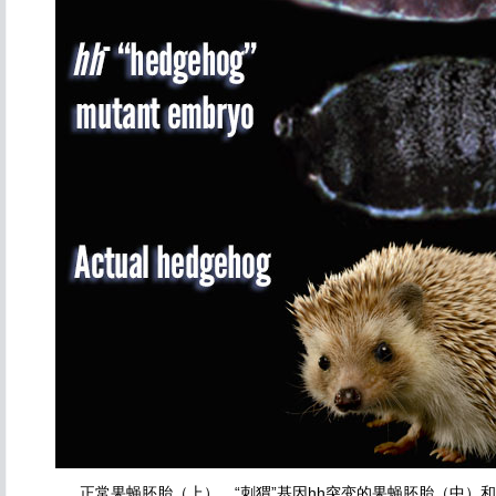
正常果蝇胚胎（上），“刺猬”基因hh突变的果蝇胚胎（中）和刺猬（