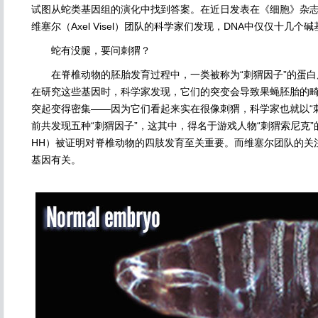
试图从蛇类基因组的演化中找到答案。在近日发表在《细胞》杂志
维塞尔（Axel Visel）团队的科学家们发现，DNA中仅仅十几个
蛇有没腿，要问刺猬？
在脊椎动物的胚胎发育过程中，一类被称为“刺猬因子”的蛋白
在研究这些基因时，科学家发现，它们的突变会导致果蝇胚胎的
突起变得密集——因为它们看起来实在很像刺猬，科学家也就以“
前共发现五种“刺猬因子”，这其中，得名于游戏人物“刺猬索尼克”的音猬因
HH）被证明对脊椎动物的四肢发育至关重要。而维塞尔团队的关
基因有关。