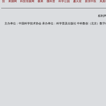
技
果脯网
科技传媒网
极果
微科普
科学公园
趣火星
新浪中医
凤凰
权利
主办单位：中国科学技术协会 承办单位：科学普及出版社 中科数创（北京）数字