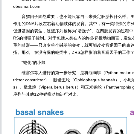
obesmart.com
音猬因子固然重要，也不能只靠自己来决定胚胎长什么样。围
作用的DNA片段左右着动物肢体的发育。其中，有一类特殊的序
促进基因的表达，这些序列被称为“增强子”。在四肢发育的过程
RS的增强子控制。对于包括人类在内的许多脊椎动物而言，发生
重的畸形——只改变单个碱基的突变，就可能改变音猬因子的表
指。那么，在没有腿的蛇类中，ZRS怎样影响着音猬因子的工作
“蛇化”的小鼠
维塞尔等人进行的第一步研究，是将缅甸蟒（Python molurus bivi
trictor constrictor）、眼镜王蛇（Ophiophagus hannah）、小斑响尾蛇
s）、极北蝰（Vipera berus berus）和玉米锦蛇（Pantherophi
序列与其他12种脊椎动物进行对比。